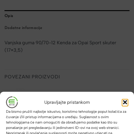
Opis
Dodatne informacije
Vanjska guma 90/70-12 Kenda za Opai Sport skuter
(17×3,5)
POVEZANI PROIZVODI
Upravljajte pristankom
Da bismo pružili najbolje iskustvo, koristimo tehnologije poput kolačića za
čuvanje i/ili pristup informacijama o uređaju. Suglasnost s ovim
NEMA NA ZALIHI
tehnologijama će nam omogućiti da obrađujemo podatke kao što su
ponašanje pri pregledavanju ili jedinstveni ID-ovi na ovoj web stranici.
Nepristanak ili povlačenje suglasnosti može negativno utjecati na