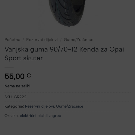
Početna
/
Rezervni dijelovi
/
Gume/Zračnice
Vanjska guma 90/70-12 Kenda za Opai
Sport skuter
55,00
€
Nema na zalihi
SKU:
GR222
Kategorije:
Rezervni dijelovi
,
Gume/Zračnice
Oznaka:
električni bicikli zagreb