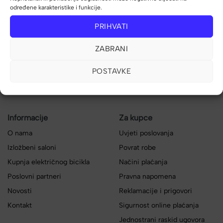
određene karakteristike i funkcije.
PRIHVATI
USB kabel za programiranje
Puna guma Honeycomp 10″
za Bafang BBS01/BBS02,
za romobil
ZABRANI
BBS HD
26,00
€
28,00
€
POSTAVKE
Informacije
Za kupce
O nama
Uvjeti poslovanja
Izložbeni saloni
Povrat robe
Kupnja električnog bicikla
Načini plaćanja
Poslovni partneri
Pravna napomena
Novosti
Reklamacije i prigovori
Kontakt
Sigurnost online plaćanja
Jednostrani raskid ugovora