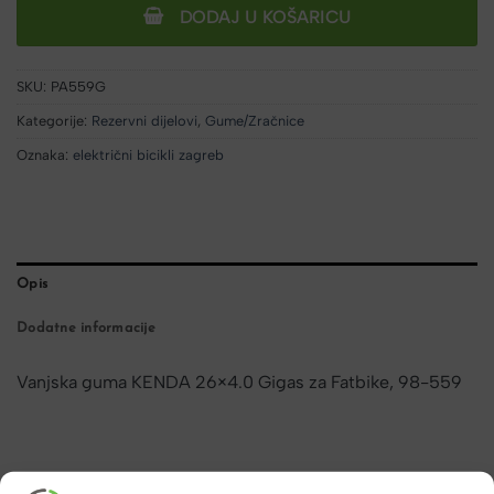
DODAJ U KOŠARICU
SKU:
PA559G
Kategorije:
Rezervni dijelovi
,
Gume/Zračnice
Oznaka:
električni bicikli zagreb
Opis
Dodatne informacije
Vanjska guma KENDA 26×4.0 Gigas za Fatbike, 98-559