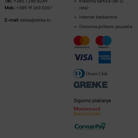
Tel.:
+385 1 246 8249
Kreditna kartica (do 12
Mob.:
+385 91 263 0267
rata)
Internet bankarstvo
E-mail:
ebike@ebike.hr
Gotovina prilikom pouzeća
Sigurno plaćanje