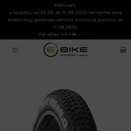
Poštovani,
u razdoblju od 03.08. do 16.08.2026. ne radimo zbog
kolektivnog godišnjeg odmora. Vidimo se ponovno od
17.08.2026.
Vaš eBike tim ⚡🚲
Zatvori
Skip
to
content