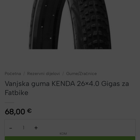
Početna
/
Rezervni dijelovi
/
Gume/Zračnice
Vanjska guma KENDA 26×4.0 Gigas za
Fatbike
68,00
€
Vanjska guma KENDA 26x4.0 Gigas za Fatbike količina