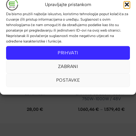
Upravljajte pristankom
POVEZANI PROIZVODI
Da bismo pružili najbolje iskustvo, koristimo tehnologije poput kolačića za
čuvanje i/ili pristup informacijama o uređaju. Suglasnost s ovim
tehnologijama će nam omogućiti da obrađujemo podatke kao što su
ponašanje pri pregledavanju ili jedinstveni ID-ovi na ovoj web stranici.
Nepristanak ili povlačenje suglasnosti može negativno utjecati na
određene karakteristike i funkcije.
PRIHVATI
NEMA NA ZALIHI
ZABRANI
POSTAVKE
Puna guma Honeycomp 10″
Elektrokit srednji pogon
za romobil
BAFANG od 250W-500W-
750W-1000W / 48V
Raspo
28,00
€
1.060,46
€
–
1.579,40
€
cijena
od
1.060
do
1.579