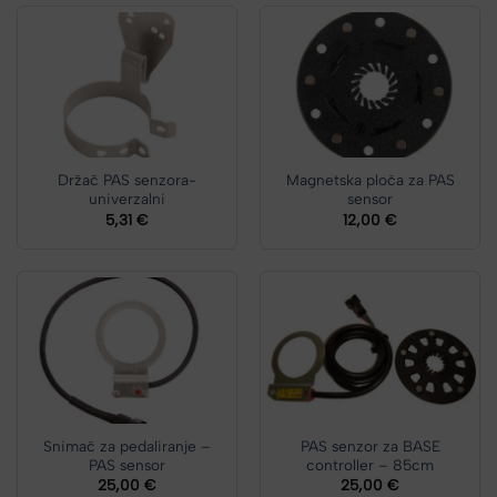
Držač PAS senzora-
Magnetska ploča za PAS
univerzalni
sensor
5,31
€
12,00
€
Snimač za pedaliranje –
PAS senzor za BASE
PAS sensor
controller – 85cm
25,00
€
25,00
€