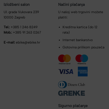
Izložbeni salon
Načini plaćanja
Ul. grada Vukovara 239
U našoj web trgovini možete
10000 Zagreb
platiti:
Tel.:
+385 1 246 8249
Kreditna kartica (do 12
Mob.:
+385 91 263 0267
rata)
Internet bankarstvo
E-mail:
ebike@ebike.hr
Gotovina prilikom pouzeća
Sigurno plaćanje