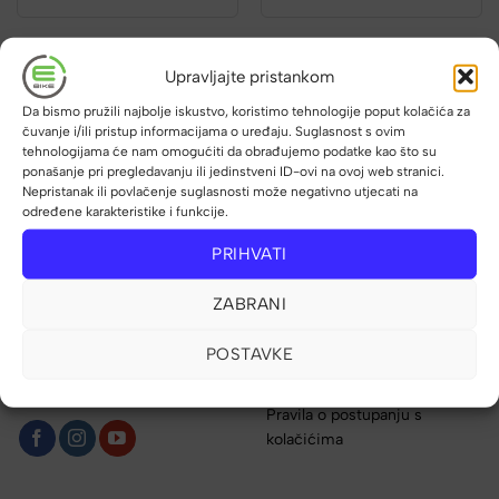
Upravljajte pristankom
Da bismo pružili najbolje iskustvo, koristimo tehnologije poput kolačića za
čuvanje i/ili pristup informacijama o uređaju. Suglasnost s ovim
tehnologijama će nam omogućiti da obrađujemo podatke kao što su
Informacije
Za kupce
ponašanje pri pregledavanju ili jedinstveni ID-ovi na ovoj web stranici.
O nama
Uvjeti poslovanja
Nepristanak ili povlačenje suglasnosti može negativno utjecati na
određene karakteristike i funkcije.
Izložbeni saloni
Povrat robe
PRIHVATI
Kupnja električnog bicikla
Načini plaćanja
Poslovni partneri
Pravna napomena
ZABRANI
Novosti
Reklamacije i prigovori
Kontakt
Sigurnost online plaćanja
POSTAVKE
Jednostrani raskid ugovora
Društvene mreže
Pravila o postupanju s
kolačićima