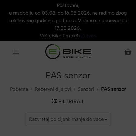
Poštovani,
u razdoblju od 03.08. do 16.08.2026. ne radimo zbog
kolektivnog godišnjeg odmora. Vidimo se ponovno od
17.08.2026.
Vaš eBike tim ⚡🚲
Zatvori
Skip
to
content
PAS senzor
Početna
/
Rezervni dijelovi
/
Senzori
/
PAS senzor
FILTRIRAJ