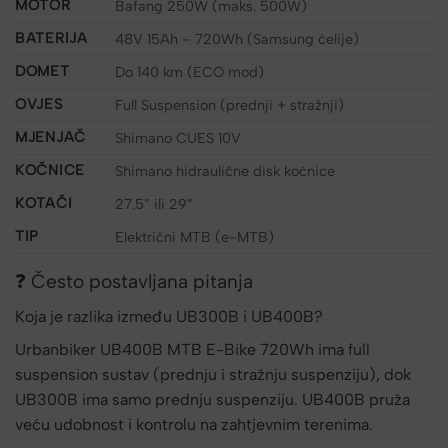
MOTOR
Bafang 250W (maks. 500W)
BATERIJA
48V 15Ah – 720Wh (Samsung ćelije)
DOMET
Do 140 km (ECO mod)
OVJES
Full Suspension (prednji + stražnji)
MJENJAČ
Shimano CUES 10V
KOČNICE
Shimano hidraulične disk kočnice
KOTAČI
27.5” ili 29”
TIP
Električni MTB (e-MTB)
❓ Često postavljana pitanja
Koja je razlika između UB300B i UB400B?
Urbanbiker UB400B MTB E-Bike 720Wh ima full
suspension sustav (prednju i stražnju suspenziju), dok
UB300B ima samo prednju suspenziju. UB400B pruža
veću udobnost i kontrolu na zahtjevnim terenima.