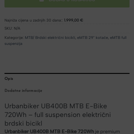
Najniža cijena u zadnjih 30 dana::
1.999,00 €
SKU:
N/A
Kategorije:
MTB/ Brdski električni bicikli
,
eMTB 29" kotače
,
eMTB full
suspenzija
Opis
Dodatne informacije
Urbanbiker UB400B MTB E-Bike
720Wh – full suspension električni
brdski bicikl
Urbanbiker UB400B MTB E-Bike 720Wh
je premium