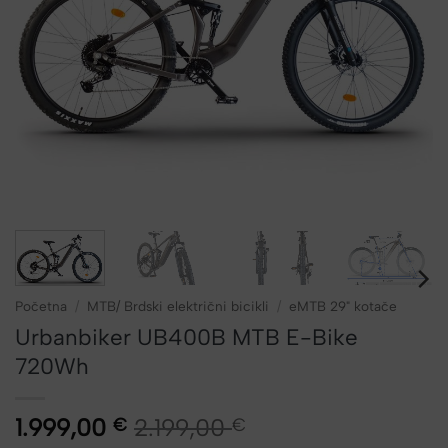
Početna
/
MTB/ Brdski električni bicikli
/
eMTB 29" kotače
Urbanbiker UB400B MTB E-Bike
720Wh
1.999,00
2.199,00
€
€