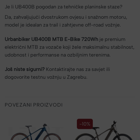
Je li UB400B pogodan za tehničke planinske staze?
Da, zahvaljujući dvostrukom ovjesu i snažnom motoru,
model je idealan za trail i zahtjevne off-road vožnje.
Urbanbiker UB400B MTB E-Bike 720Wh
je premium
električni MTB za vozače koji žele maksimalnu stabilnost,
udobnost i performanse na ozbiljnim terenima.
Još niste sigurni?
Kontaktirajte nas za savjet ili
dogovorite testnu vožnju u Zagrebu.
POVEZANI PROIZVODI
-10%