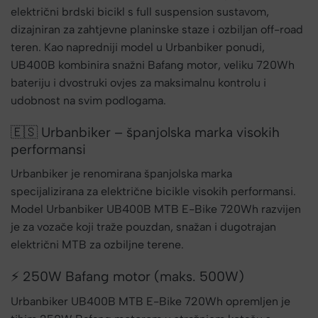
električni brdski bicikl s full suspension sustavom,
dizajniran za zahtjevne planinske staze i ozbiljan off-road
teren. Kao napredniji model u Urbanbiker ponudi,
UB400B kombinira snažni Bafang motor, veliku 720Wh
bateriju i dvostruki ovjes za maksimalnu kontrolu i
udobnost na svim podlogama.
🇪🇸 Urbanbiker – španjolska marka visokih
performansi
Urbanbiker je renomirana španjolska marka
specijalizirana za električne bicikle visokih performansi.
Model Urbanbiker UB400B MTB E-Bike 720Wh razvijen
je za vozače koji traže pouzdan, snažan i dugotrajan
električni MTB za ozbiljne terene.
⚡ 250W Bafang motor (maks. 500W)
Urbanbiker UB400B MTB E-Bike 720Wh opremljen je