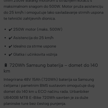
tihim 250W Bafang motorom u stražnjem kotaču s
maksimalnom snagom do 500W. Motor pruža asistenciju
do 25 km/h i omogućuje lako savladavanje strmih uspona
te tehnički zahtjevnih dionica.
✔️ 250W motor (maks. 500W)
✔️ Asistencija do 25 km/h
✔️ Idealno za strme uspone
✔️ Glatka i učinkovita vožnja
🔋 720Wh Samsung baterija – domet do 140
km
Integrirana 48V 15Ah (720Wh) baterija sa Samsung
ćelijama i pametnim BMS sustavom omogućuje dug
domet do 140 km u ECO načinu rada. Urbanbiker
UB400B MTB E-Bike 720Wh savršen je za duže
planinske ture bez čestog punjenja.