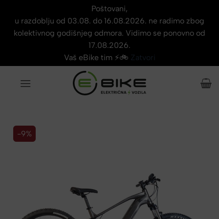
Poštovani,
u razdoblju od 03.08. do 16.08.2026. ne radimo zbog
kolektivnog godišnjeg odmora. Vidimo se ponovno od
17.08.2026.
Vaš eBike tim ⚡🚲
Zatvori
Skip
to
content
-9%