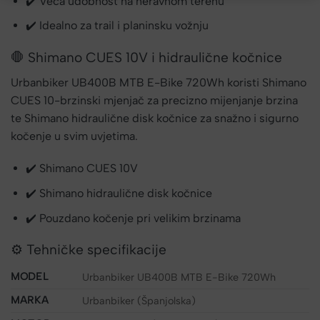
✔️ Veća udobnost na neravnom terenu
✔️ Idealno za trail i planinsku vožnju
🛑 Shimano CUES 10V i hidraulične kočnice
Urbanbiker UB400B MTB E-Bike 720Wh koristi Shimano
CUES 10-brzinski mjenjač za precizno mijenjanje brzina
te Shimano hidraulične disk kočnice za snažno i sigurno
kočenje u svim uvjetima.
✔️ Shimano CUES 10V
✔️ Shimano hidraulične disk kočnice
✔️ Pouzdano kočenje pri velikim brzinama
⚙️ Tehničke specifikacije
MODEL
Urbanbiker UB400B MTB E-Bike 720Wh
MARKA
Urbanbiker (Španjolska)