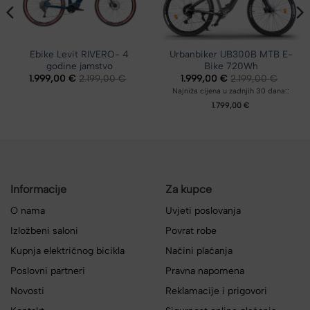
Ebike Levit RIVERO- 4
Urbanbiker UB300B MTB E-
godine jamstvo
Bike 720Wh
1.999,00
€
2.199,00
€
1.999,00
€
2.199,00
€
Najniža cijena u zadnjih 30 dana::
1.799,00 €
Informacije
Za kupce
O nama
Uvjeti poslovanja
Izložbeni saloni
Povrat robe
Kupnja električnog bicikla
Načini plaćanja
Poslovni partneri
Pravna napomena
Novosti
Reklamacije i prigovori