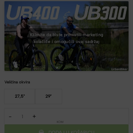
Kliknite da biste prihvatili marketing
kolačiće i omogućili ovaj sadržaj
Veličina okvira
27,5"
29"
Urbanbiker UB400B MTB E-Bike 720Wh količina
DODAJ U KOŠARICU