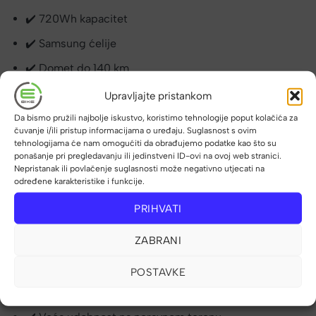
✔️ 720Wh kapacitet
✔️ Samsung ćelije
✔️ Domet do 140 km
✔️ Punjač uključen
Upravljajte pristankom
Da bismo pružili najbolje iskustvo, koristimo tehnologije poput kolačića za
🚵‍♂️ Full Suspension – maksimalna stabilnost i
čuvanje i/ili pristup informacijama o uređaju. Suglasnost s ovim
kontrola
tehnologijama će nam omogućiti da obrađujemo podatke kao što su
ponašanje pri pregledavanju ili jedinstveni ID-ovi na ovoj web stranici.
Glavna prednost modela Urbanbiker UB400B MTB E-
Nepristanak ili povlačenje suglasnosti može negativno utjecati na
Bike 720Wh je
full suspension sustav
– prednja vilica i
određene karakteristike i funkcije.
stražnji amortizer apsorbiraju udarce i neravnine,
PRIHVATI
pružajući vrhunsku stabilnost na kamenitim, šumskim i
tehničkim stazama.
ZABRANI
✔️ Prednja suspenzija
POSTAVKE
✔️ Stražnji amortizer