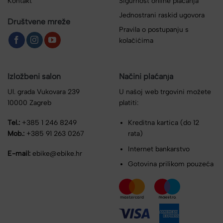
Kontakt
Sigurnost online plaćanja
Jednostrani raskid ugovora
Društvene mreže
Pravila o postupanju s
kolačićima
Izložbeni salon
Načini plaćanja
Ul. grada Vukovara 239
U našoj web trgovini možete
10000 Zagreb
platiti:
Tel.:
+385 1 246 8249
Kreditna kartica (do 12
Mob.:
+385 91 263 0267
rata)
Internet bankarstvo
E-mail:
ebike@ebike.hr
Gotovina prilikom pouzeća