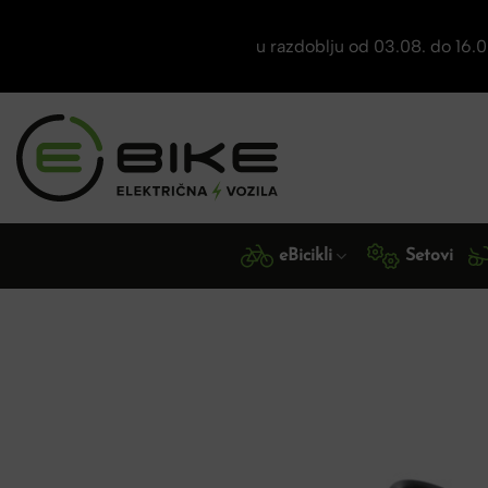
u razdoblju od 03.08. do 16
Skip
to
content
eBicikli
Setovi