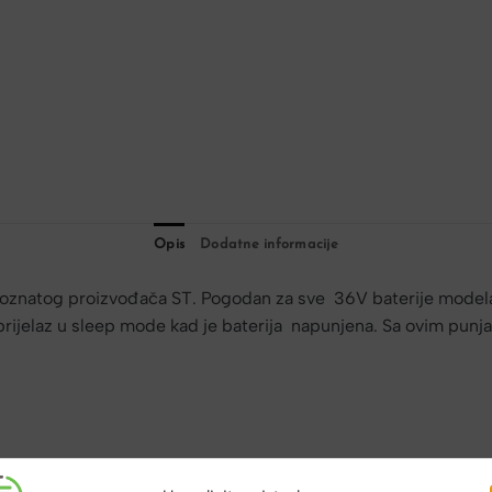
Opis
Dodatne informacije
poznatog proizvođača ST. Pogodan za sve 36V baterije modela 
 prijelaz u sleep mode kad je baterija napunjena. Sa ovim pu