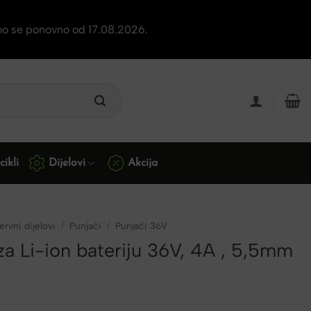
mo se ponovno od 17.08.2026.
ikli
Dijelovi
Akcija
rvni dijelovi
/
Punjači
/
Punjači 36V
za Li-ion bateriju 36V, 4A , 5,5mm