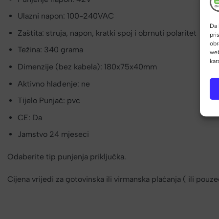
Ulazni napon: 100-240VAC
Da 
Zaštita: struja, napon, kratki spoj i obrnuti polaritet
pri
obr
Težina: 340 grama
web
kar
Dimenzije (bez kabela): 180x75x40mm
Aktivno hlađenje: ne
Tijelo Punjač: pvc
CE: Da
Jamstvo 24 mjeseci
Odaberite tip punjenja priključka.
Cijena vrijedi za gotovinska ili virmanska plaćanja ( ili pou