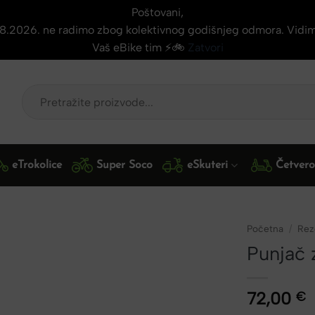
Poštovani,
.08.2026. ne radimo zbog kolektivnog godišnjeg odmora. Vidi
Vaš eBike tim ⚡🚲
Zatvori
Pretraži:
eTrokolice
Super Soco
eSkuteri
Četveroc
Početna
/
Reze
Punjač 
72,00
€