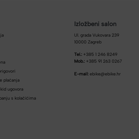
Izložbeni salon
ja
Ul. grada Vukovara 239
10000 Zagreb
Tel.:
+385 1 246 8249
Mob.:
+385 91 263 0267
ena
rigovori
E-mail:
ebike@ebike.hr
e plaćanja
skid ugovora
panju s kolačićima