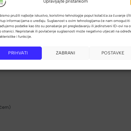
Upravljajte pristankom
bismo pružili najbolje iskustvo, koristimo tehnologije poput kolačića za čuvanje i/ili
stup informacijama o uređaju. Suglasnost s ovim tehnologijama će nam omogućiti
ađujemo podatke kao što su ponašanje pri pregledavanju ili jedinstveni ID-ovi na o
 stranici. Nepristanak ili povlačenje suglasnosti može negativno utjecati na odre
akteristike i funkcije.
PRIHVATI
ZABRANI
POSTAVKE
zećem)