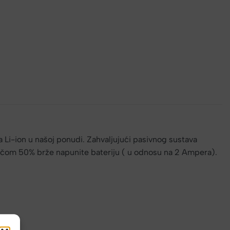
Li-ion u našoj ponudi. Zahvaljujući pasivnog sustava
njačom 50% brže napunite bateriju ( u odnosu na 2 Ampera).