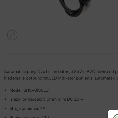
Automatski punjač za Li-ion baterije 36V u PVC okviru od 
hlađenja je potpuno tih.LED Indikator punjenja, automatski
Model: SHC-8150LC
Izlazni priključak: 5,5mm mini DC 2,1 –
Struja punjenja: 4A
Punjenje napon: 42V