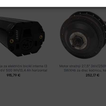
a za električni bicikl interna I3
Motor stražnji 27,5″ 36V/25
6V 500 Wh/13,4 Ah horizontal
SWXH6 za disc kočnicu, ka
915,79
€
252,17
€