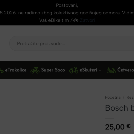
Poštovani,
.08.2026. ne radimo zbog kolektivnog godišnjeg odmora. Vidi
Vaš eBike tim ⚡🚲
Zatvori
Pretraži:
eTrokolice
Super Soco
eSkuteri
Četveroc
Početna
/
Reze
Bosch b
25,00
€