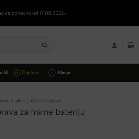
mo se ponovno od 17.08.2026.
ikli
Dijelovi
Akcija
rvni dijelovi
/
BOSCH dijelovi
rava za frame bateriju