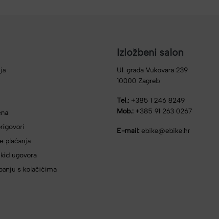
Izložbeni salon
ja
Ul. grada Vukovara 239
10000 Zagreb
Tel.:
+385 1 246 8249
Mob.:
+385 91 263 0267
ena
rigovori
E-mail:
ebike@ebike.hr
e plaćanja
skid ugovora
panju s kolačićima