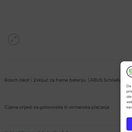
Bosch lokot i 2xključ za frame bateriju (ABUS Schließzyl
Da 
pri
obr
web
Cijena vrijedi za gotovinska ili virmanska plaćanja
kar