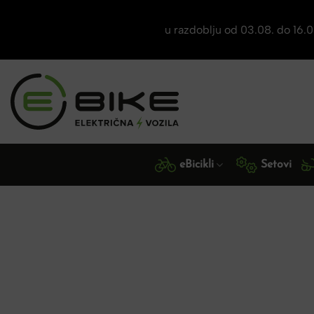
u razdoblju od 03.08. do 16
Skip
to
content
eBicikli
Setovi