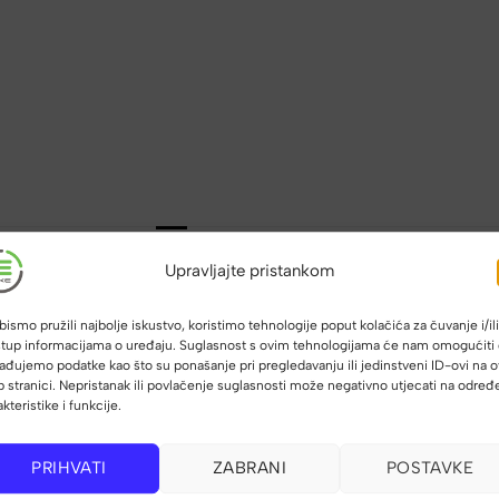
Opis
Dodatne informacije
Upravljajte pristankom
inder für Bosch PowerPacks Frame (Rahmen) Classic+)
bismo pružili najbolje iskustvo, koristimo tehnologije poput kolačića za čuvanje i/ili
stup informacijama o uređaju. Suglasnost s ovim tehnologijama će nam omogućiti
ađujemo podatke kao što su ponašanje pri pregledavanju ili jedinstveni ID-ovi na o
 stranici. Nepristanak ili povlačenje suglasnosti može negativno utjecati na odre
akteristike i funkcije.
PRIHVATI
ZABRANI
POSTAVKE