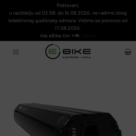
Poštovani,
u razdoblju od 03.08. do 16.08.2026. ne radimo zbog
kolektivnog godišnjeg odmora. Vidimo se ponovno od
17.08.2026.
Vaš eBike tim ⚡🚲
Zatvori
Skip
to
content