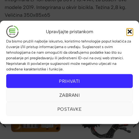
modele 2019. Integrirana u okvir bicikla. Težina 2,8 kg.
Veličina 350x85x65
Upravljajte pristankom
Da bismo pružili najbolje iskustvo, koristimo tehnologije poput kolačića za
Cijena vrijedi za gotovinska ili virmanska plaćanja
čuvanje i/ili pristup informacijama o uređaju. Suglasnost s ovim
tehnologijama će nam omogućiti da obrađujemo podatke kao što su
ponašanje pri pregledavanju ili jedinstveni ID-ovi na ovoj web stranici.
Nepristanak ili povlačenje suglasnosti može negativno utjecati na
određene karakteristike i funkcije.
PRIHVATI
POVEZANI PROIZVODI
ZABRANI
POSTAVKE