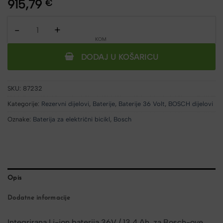
915,79
€
Bosch baterija za električni bicikl interna I3 PowerTube 36V 500 
DODAJ U KOŠARICU
SKU:
87232
Kategorije:
Rezervni dijelovi
,
Baterije
,
Baterije 36 Volt
,
BOSCH dijelovi
Oznake:
Baterija za električni bicikl
,
Bosch
Opis
Dodatne informacije
Integrirana Li-ion baterija 36V / 13.4 Ah, za Bosch-ove