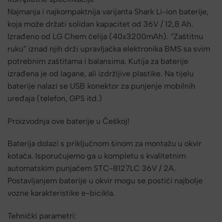
Najmanja i najkompaktnija varijanta Shark Li-ion baterije,
koja može držati solidan kapacitet od 36V / 12,8 Ah.
Izrađeno od LG Chem ćelija (40x3200mAh). “Zaštitnu
ruku” iznad njih drži upravljačka elektronika BMS sa svim
potrebnim zaštitama i balansima. Kutija za baterije
izrađena je od lagane, ali izdržljive plastike. Na tijelu
baterije nalazi se USB konektor za punjenje mobilnih
uređaja (telefon, GPS itd.)
Proizvodnja ove baterije u Češkoj!
Baterija dolazi s priključnom šinom za montažu u okvir
kotača. Isporučujemo ga u kompletu s kvalitetnim
automatskim punjačem STC-8127LC 36V / 2A.
Postavljanjem baterije u okvir mogu se postići najbolje
vozne karakteristike e-bicikla.
Tehnički parametri: