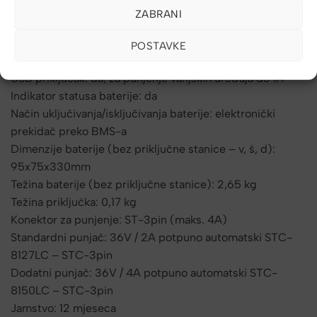
Vijek trajanja (gubitak kapaciteta): 500 ciklusa *, gdje je
ZABRANI
kapacitet veći od 70% nominalnog
Radna temperatura: punjenje 0°C-45°C, pražnjenje
POSTAVKE
-10°C-45°C
USB priključak: da, za punjenje vanjskih uređaja do 1A
Indikator statusa baterije: da
Način uključivanja/isključivanja baterije: elektronički
prekidač preko BMS-a
Dimenzije baterije (bez priključne stanice – v, š, d):
95x75x330mm
Težina baterije (bez priključne stanice): 2,65 kg
Težina priključka: 0,17 kg
Konektor za punjenje: ST-3pin (maks. 4A)
Standardni punjač: 36V / 2A potpuno automatski STC-
8127LC – STC-3pin
Dodatni punjač: 36V / 4A potpuno automatski STC-
8150LC – STC-3pin
Jamstvo: 12 mjeseca