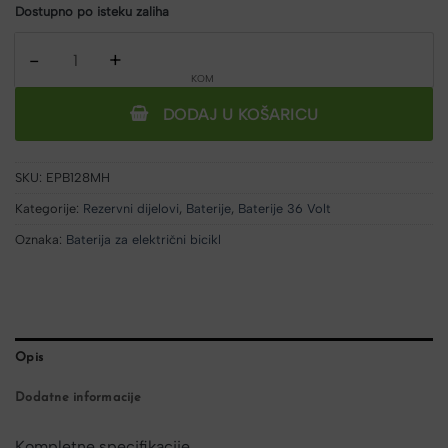
Dostupno po isteku zaliha
Baterija Li-ion LG 36V, 12,8 Ah Shark + 2A punjač količina
DODAJ U KOŠARICU
SKU:
EPB128MH
Kategorije:
Rezervni dijelovi
,
Baterije
,
Baterije 36 Volt
Oznaka:
Baterija za električni bicikl
Opis
Dodatne informacije
Kompletne specifikacije