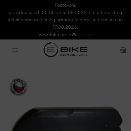
Poštovani,
u razdoblju od 03.08. do 16.08.2026. ne radimo zbog
kolektivnog godišnjeg odmora. Vidimo se ponovno od
17.08.2026.
Vaš eBike tim ⚡🚲
Zatvori
Skip
to
content