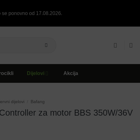
o se ponovno od 17.08.2026.
ocikli
Dijelovi
Akcija
rvni dijelovi
/
Bafang
Controller za motor BBS 350W/36V