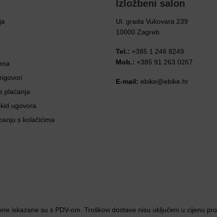
Izložbeni salon
ja
Ul. grada Vukovara 239
10000 Zagreb
Tel.:
+385 1 246 8249
Mob.:
+385 91 263 0267
ena
rigovori
E-mail:
ebike@ebike.hr
e plaćanja
skid ugovora
panju s kolačićima
ene iskazane su s PDV-om. Troškovi dostave nisu uključeni u cijenu pr