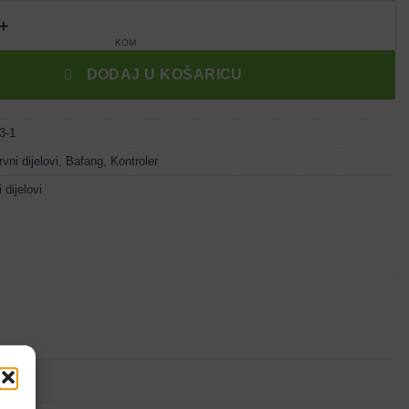
ller za motor BBS 350W/36V količina
DODAJ U KOŠARICU
3-1
vni dijelovi
,
Bafang
,
Kontroler
 dijelovi