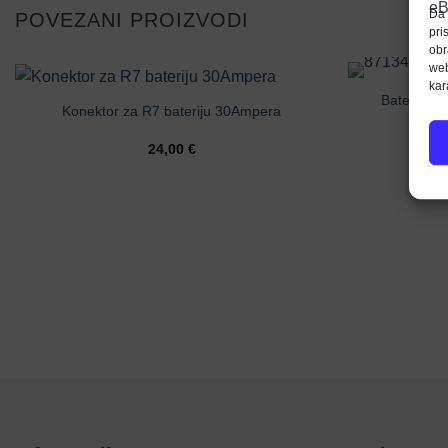
Da 
POVEZANI PROIZVODI
pri
obr
web
kar
Baterija za
Konektor za R7 bateriju 30Ampera
19
24,00
€