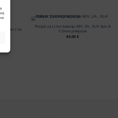
da
voj
ene
Punjač za Li-Ion bateriju 48V, 2A , XLR 3pin ili
I
atteries ( na
5.5mm priključak
64,00
€