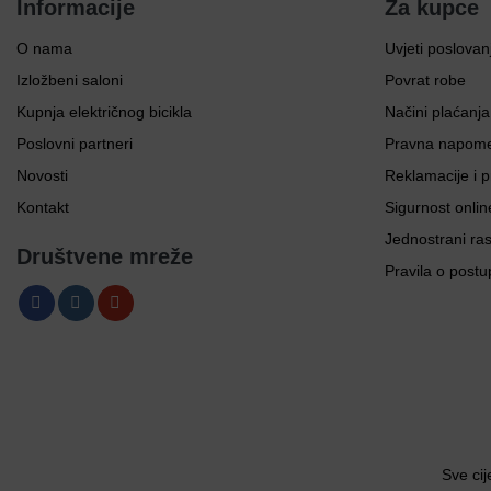
Informacije
Za kupce
O nama
Uvjeti poslovan
Izložbeni saloni
Povrat robe
Kupnja električnog bicikla
Načini plaćanja
Poslovni partneri
Pravna napom
Novosti
Reklamacije i p
Kontakt
Sigurnost onlin
Jednostrani ra
Društvene mreže
Pravila o postu
Sve cij