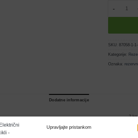
Bafang Contro
SKU:
87058-1-1-
Kategorije:
Rezer
Oznaka:
rezervni
Dodatne informacije
2 kg
Upravljajte pristankom