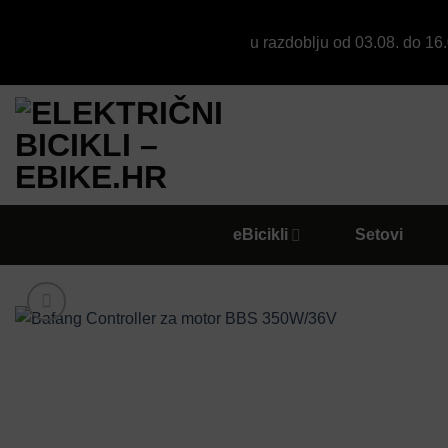
u razdoblju od 03.08. do 1
Skip
to
content
eBicikli
Setovi