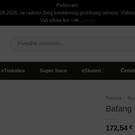
Poštovani,
6.08.2026. ne radimo zbog kolektivnog godišnjeg odmora. Vidim
Vaš eBike tim ⚡🚲
Zatvori
Pretraži:
eTrokolice
Super Soco
eSkuteri
Četver
Početna
/
Reze
Bafang 
172,54
€