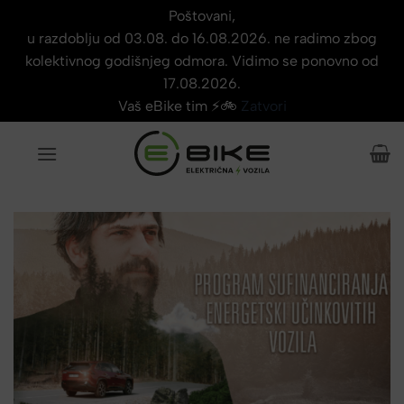
Poštovani,
u razdoblju od 03.08. do 16.08.2026. ne radimo zbog
kolektivnog godišnjeg odmora. Vidimo se ponovno od
17.08.2026.
Vaš eBike tim ⚡🚲
Zatvori
Skip
to
content