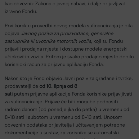
kao obveznik Zakona o javnoj nabavi, i dalje prijavljivati
izravno Fondu.
Prvi korak u provedbi novog modela sufinanciranja je bila
objava
Javnog poziva za proizvođače, generalne
zastupnike ili uvoznike motornih vozila
, koji su Fondu
prijavili prodajna mjesta i dostupne modele energetski
učinkovitih vozila. Pritom je svako prodajno mjesto dobilo
korisnički račun za prijavnu aplikaciju Fonda.
Nakon što je Fond objavio Javni poziv za građane i tvrtke,
prodavatelji će
od 10. lipnja od 8
sati
putem prijavne aplikacije Fonda korisnike prijavljivati
za sufinanciranje. Prijave će biti moguće podnositi
radnim danom (od ponedjeljka do petka) u vremenu od
8-18 sati i subotom u vremenu od 8-13 sati. Unosom
obveznih podataka prijavitelja i učitavanjem potrebne
dokumentacije u sustav, za korisnika se automatski