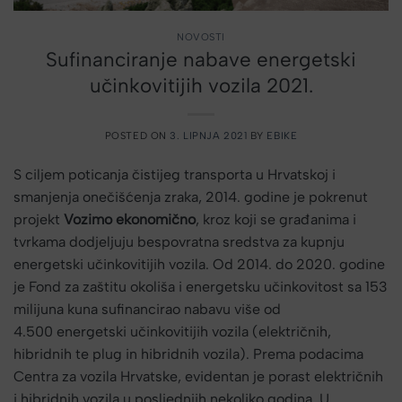
NOVOSTI
Sufinanciranje nabave energetski
učinkovitijih vozila 2021.
POSTED ON
3. LIPNJA 2021
BY
EBIKE
S ciljem poticanja čistijeg transporta u Hrvatskoj i
smanjenja onečišćenja zraka, 2014. godine je pokrenut
projekt
Vozimo ekonomično
, kroz koji se građanima i
tvrkama dodjeljuju bespovratna sredstva za kupnju
energetski učinkovitijih vozila. Od 2014. do 2020. godine
je Fond za zaštitu okoliša i energetsku učinkovitost sa 153
milijuna kuna sufinancirao nabavu više od
4.500 energetski učinkovitijih vozila (električnih,
hibridnih te plug in hibridnih vozila). Prema podacima
Centra za vozila Hrvatske, evidentan je porast električnih
i hibridnih vozila u posljednjih nekoliko godina. U